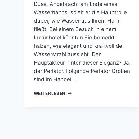
Düse. Angebracht am Ende eines
Wasserhahns, spielt er die Hauptrolle
dabei, wie Wasser aus Ihrem Hahn
fließt. Bei einem Besuch in einem
Luxushotel könnten Sie bemerkt
haben, wie elegant und kraftvoll der
Wasserstrahl aussieht. Der
Hauptakteur hinter dieser Eleganz? Ja,
der Perlator. Folgende Perlator Größen
sind im Handel…
PERLATOR
WEITERLESEN
GRÖSSEN: V
ERSTEHEN, W
ÄHLEN U
ND E
INSETZEN