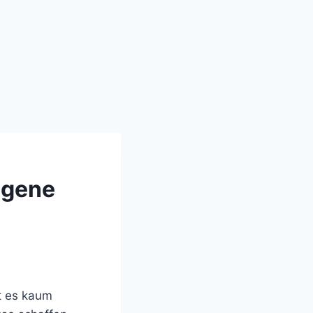
igene
t es kaum