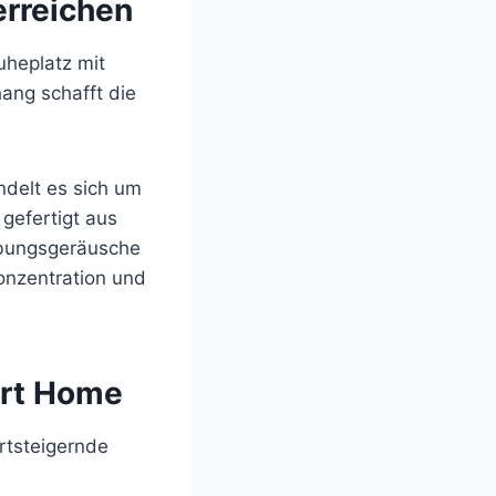
erreichen
uheplatz mit
ang schafft die
ndelt es sich um
gefertigt aus
gebungsgeräusche
onzentration und
art Home
rtsteigernde