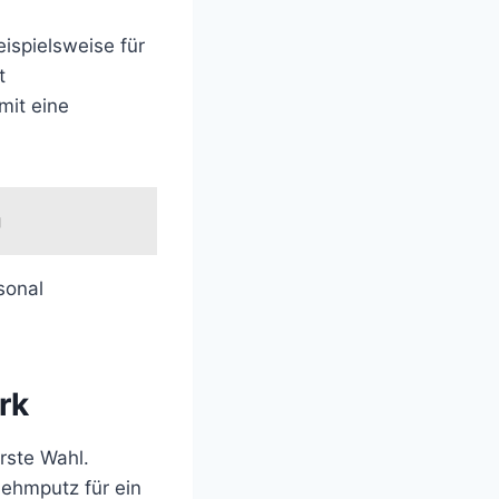
ispielsweise für
t
it eine
g
sonal
rk
rste Wahl.
Lehmputz für ein