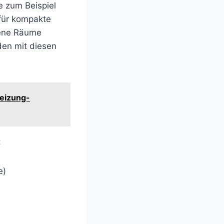
e zum Beispiel
afür kompakte
dene Räume
en mit diesen
heizung-
:
e)