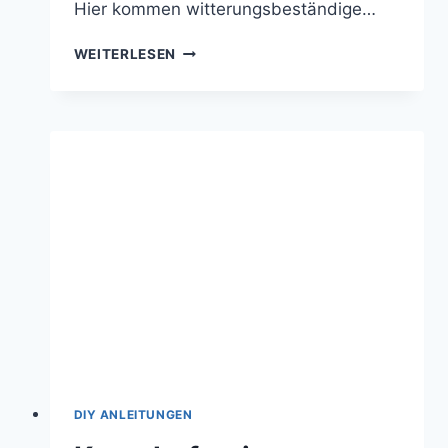
Hier kommen witterungsbeständige…
FROSTSICHERE
WEITERLESEN
AUSSENHÄHNE: E
IN L
EITFADEN Z
UR S
ICHEREN I
NSTALLATION
DIY ANLEITUNGEN