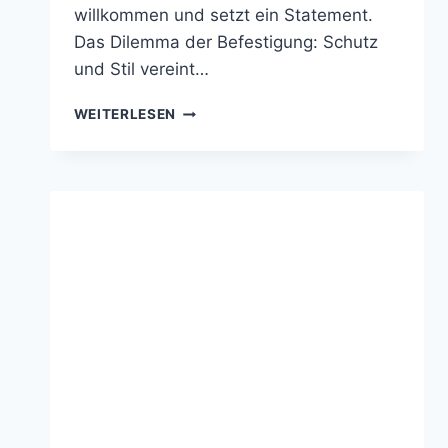
willkommen und setzt ein Statement.
Das Dilemma der Befestigung: Schutz
und Stil vereint…
KRANZBEFESTIGUNG
WEITERLESEN
AN
DER
HAUSTÜR
–
EINFACHE
UND
SCHONENDE
METHODEN