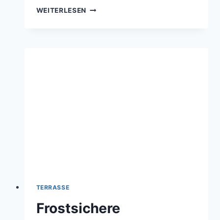
HEIZUNG
WEITERLESEN
LÄSST
SICH
NICHT
ABSTELLEN
–
WAS
TUN?
TERRASSE
Frostsichere